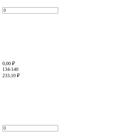
0,00
₽
134-140
233,10
₽