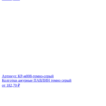
Артикул: КР-м008-темно-серый
Колготки ажурные ПАВЛИН темно серый
от
182,70
₽