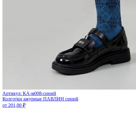
Артикул: КА-м008-синий
Колготки ажурные ПАВЛИН синий
от
201,00
₽