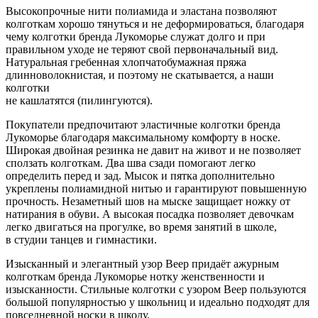
Высокопрочные нити полиамида и эластана позволяют
колготкам хорошо тянуться и не деформироваться, благодаря
чему колготки бренда Лукоморье служат долго и при
правильном уходе не теряют свой первоначальный вид.
Натуральная гребенная хлопчатобумажная пряжа
длинноволокнистая, и поэтому не скатывается, а наши
колготки
не кашлатятся (пилингуются).
Покупатели предпочитают эластичные колготки бренда
Лукоморье благодаря максимальному комфорту в носке.
Широкая двойная резинка не давит на живот и не позволяет
сползать колготкам. Два шва сзади помогают легко
определить перед и зад. Мысок и пятка дополнительно
укреплены полиамидной нитью и гарантируют повышенную
прочность. Незаметный шов на мыске защищает ножку от
натирания в обуви. А высокая посадка позволяет девочкам
легко двигаться на прогулке, во время занятий в школе,
в студии танцев и гимнастики.
Изысканный и элегантный узор Веер придаёт ажурным
колготкам бренда Лукоморье нотку женственности и
изысканности. Стильные колготки с узором Веер пользуются
большой популярностью у школьниц и идеально подходят для
повседневной носки в школу.