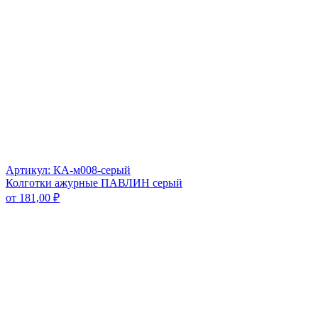
Артикул: КА-м008-серый
Колготки ажурные ПАВЛИН серый
от
181,00
₽