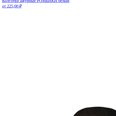
Колготки ажурные РОМБИКИ белый
от
225,00
₽