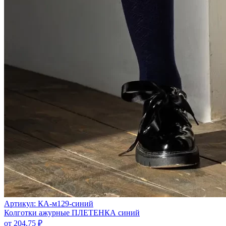
Артикул: КА-м129-синий
Колготки ажурные ПЛЕТЕНКА синий
от
204,75
₽