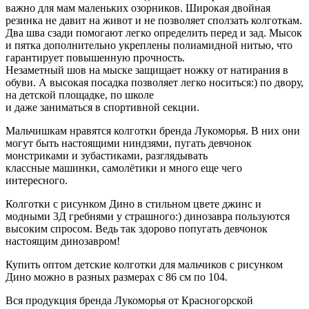
важно для мам маленьких озорников. Широкая двойная
резинка не давит на живот и не позволяет сползать колготкам.
Два шва сзади помогают легко определить перед и зад. Мысок
и пятка дополнительно укреплены полиамидной нитью, что
гарантирует повышенную прочность.
Незаметный шов на мыске защищает ножку от натирания в
обуви. А высокая посадка позволяет легко носиться:) по двору,
на детской площадке, по школе
и даже заниматься в спортивной секции.
Мальчишкам нравятся колготки бренда Лукоморья. В них они
могут быть настоящими ниндзями, пугать девчонок
монстриками и зубастиками, разглядывать
классные машинки, самолётики и много еще чего
интересного.
Колготки с рисунком Дино в стильном цвете джинс и
модными 3Д гребнями у страшного:) динозавра пользуются
высоким спросом. Ведь так здорово попугать девчонок
настоящим динозавром!
Купить оптом детские колготки для мальчиков с рисунком
Дино можно в разных размерах с 86 см по 104.
Вся продукция бренда Лукоморья от Красногорской