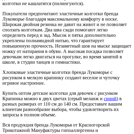
колготки не кашлатятся (пилингуются).
Покупатели предпочитают эластичные колготки бренда
Лукоморье благодаря максимальному комфорту в носке.
Широкая двойная резинка не давит на живот и не позволяет
сползать колготкам. Два шва сзади помогают легко
определить перед и зад. Мысок и пятка дополнительно
укреплены полиамидной нитью, что гарантирует
повышенную прочность. Незаметный шов на мыске защищает
ножку от натирания в обуви. А высокая посадка позволяет
девочкам легко двигаться на прогулке, во время занятий в
школе, в студии танцев и гимнастики.
Хлопковые эластичные колготки бренда Лукоморье с
рисунком в мелкую крапинку создают веселое и чуточку
игривое настроение.
Купить оптом детские колготки для девочек с рисунком
Крапинка можно в двух цветах (серый меланж и
синий
) в
разных размерах от 110 см до 140 см. Предоставьте вашим
клиентам разнообразие выбора, чтобы удовлетворить их
запросы в полном объеме.
Вся продукция бренда Лукоморья от Красногорской
Трикотажной Мануфактуры гипоаллергенна и