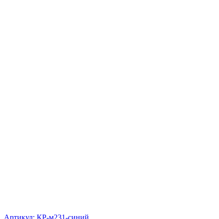
Артикул: КР-м231-синий