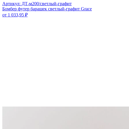
Артикул: ДТ-м200/светлый-графит
Бомбер футер барашек светлый-графит Grace
от
1 033,95
₽