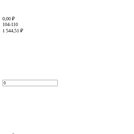
0,00
₽
104-110
1 544,51
₽