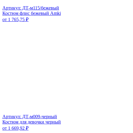
Артикул: ДТ-м115/бежевый
Костюм флис бежевый Amki
от
1 765,75
₽
Артикул: ДТ-м009-черный
Костюм для девочки черный
от
1 669,92
₽