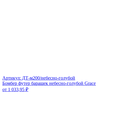
Артикул: ДТ-м200/небесно-голубой
Бомбер футер барашек небесно-голубой Grace
от
1 033,95
₽