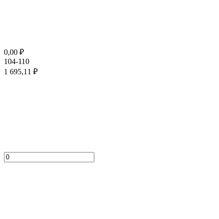
0,00
₽
104-110
1 695,11
₽