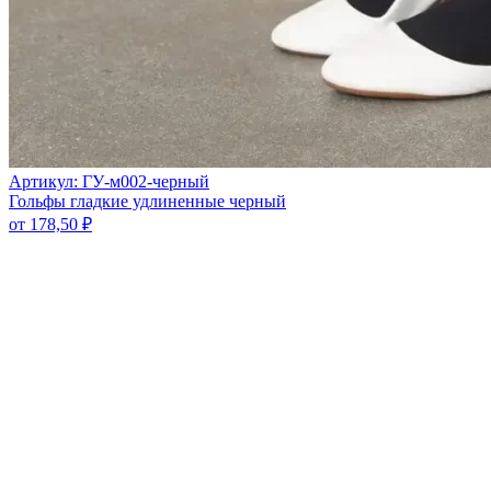
Артикул: ГУ-м002-черный
Гольфы гладкие удлиненные черный
от
178,50
₽