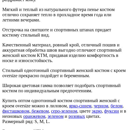
Мягкий и теплый из натурального футера пенье костюм
отлично сохраняет тепло в прохладное время года или
летними вечерами.
Отстрочка на свитшоте и спортивных штанах придает
костюму стильный вид.
Качественный материал, ровный крой, отличный пошив и
аккуратная обработка швов выгодно отличают спортивный
женский костюм КТМ, придавая изделию комфортность в
носке и износостойкость.
Стильный однотонный спортивный женский костюм с кроем
oversize прекрасно подойдет и беременным.
Широкая цветовая гамма позволяет подобрать спортивный
костюм по индивидуальным предпочтениям.
Купить оптом однотонный костюм спортивный женский с
кроем oversize можно в лиловом,
ярко-синем
,
черном
,
белом
,
фисташковом
,
бежевом
,
серо-зеленом
, цвете
экрю
,
фуксии
и в
неоновых
оранжевом
,
зеленом
и
розовых
цветах.
Размерный ряд: S, M, L.