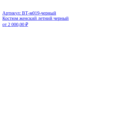
Артикул: ВТ-м019-черный
Костюм женский летний черный
от
2 000,00
₽