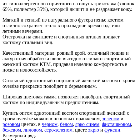
из гипоаллергенного приятного на ощупь трикотажа (хлопок
65%, полиэстер 35%), который дышит и не раздражает кожу.
Мягкий и теплый из натурального футера пенье костюм
отлично сохраняет тепло в прохладное время года или
летними вечерами.
Отстрочка на свитшоте и спортивных штанах придает
костюму стильный вид.
Качественный материал, ровный крой, отличный пошив и
аккуратная обработка швов выгодно отличают спортивный
женский костюм КТМ, придавая изделию комфортность в
носке и износостойкость.
Стильный однотонный спортивный женский костюм с кроем
oversize прекрасно подойдет и беременным.
Широкая цветовая гамма позволяет подобрать спортивный
костюм по индивидуальным предпочтениям.
Купить оптом однотонный костюм спортивный женский с
кроем oversize можно в неоновых оранжевом,
зеленом
и
розовом
цветах, в
черном
,
белом
,
ярко-синем
,
фисташковом
,
бежевом
,
лиловом
,
серо-зеленом
, цвете
экрю
и
фуксии
.
Размерный ряд: