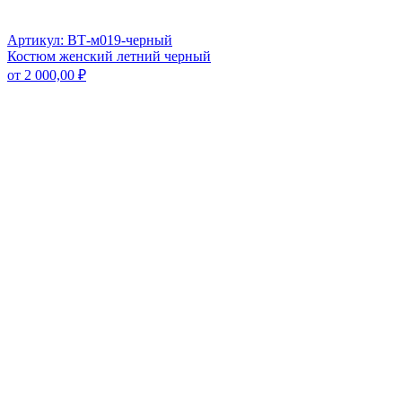
Артикул: ВТ-м019-черный
Костюм женский летний черный
от
2 000,00
₽