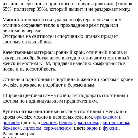
из гипоаллергенного приятного на ощупь трикотажа (хлопок
65%, полиэстер 35%), который дышит и не раздражает кожу.
Мягкий и теплый из натурального футера пенье костюм
отлично сохраняет тепло в прохладное время года или
летними вечерами.
Отстрочка на свитшоте и спортивных штанах придает
костюму стильный вид.
Качественный материал, ровный крой, отличный пошив и
аккуратная обработка швов выгодно отличают спортивный
женский костюм КТМ, придавая изделию комфортность в
носке и износостойкость.
Стильный однотонный спортивный женский костюм с кроем
oversize прекрасно подойдет и беременным.
Широкая цветовая гамма позволяет подобрать спортивный
костюм по индивидуальным предпочтениям.
Купить оптом однотонный костюм спортивный женский с
кроем oversize можно в неоновых зеленом,
оранжевом
и
розовом
цветах, в
черном
,
белом
,
ярко-синем
,
фисташковом
,
бежевом
,
лиловом
,
серо-зеленом
, цвете
экрю
и
фуксии
.
Размерный ряд: