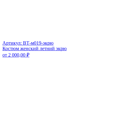
Артикул: ВТ-м019-экрю
Костюм женский летний экрю
от
2 000,00
₽